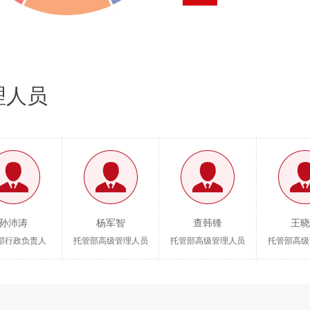
理人员
孙沛涛
杨军智
查韩锋
王晓
部行政负责人
托管部高级管理人员
托管部高级管理人员
托管部高级