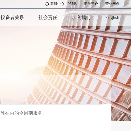
客服中心：95548
|
证券开户
|
营业网点
投资者关系
社会责任
加入我们
English
算等在内的全周期服务。