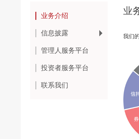
业
业务介绍
信息披露
我们
管理人服务平台
投资者服务平台
联系我们