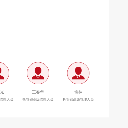
光
王春华
饶林
管理人员
托管部高级管理人员
托管部高级管理人员