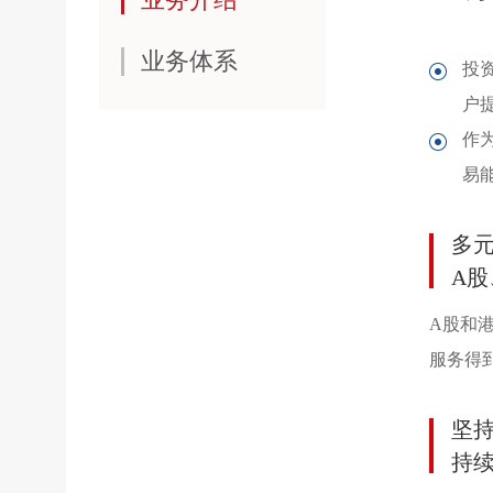
业务体系
投
户
作
易
多
A
A股和
服务得
坚
持