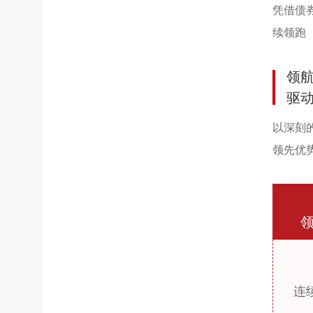
凭借债
续领跑
领
驱
以深刻
领先优
连